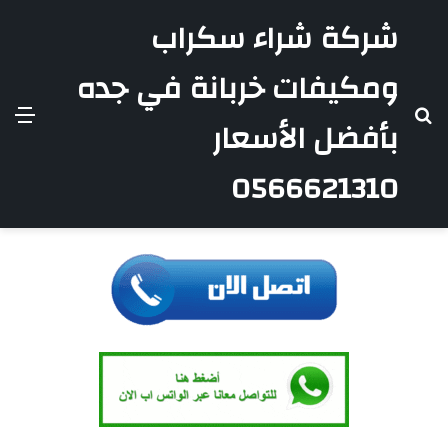
شركة شراء سكراب
ومكيفات خربانة في جده
بحث
الق
بأفضل الأسعار
عن
0566621310